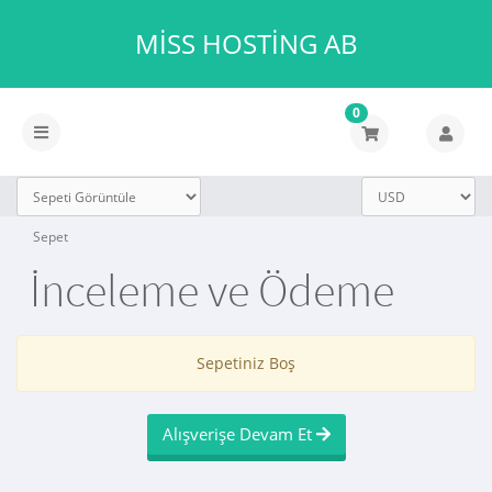
MISS HOSTING AB
0
Gezinmeyi
değiştir
Sepet
İnceleme ve Ödeme
Sepetiniz Boş
Alışverişe Devam Et